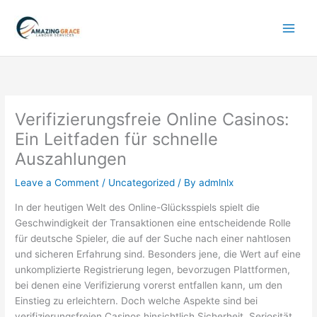
Skip
to
content
Verifizierungsfreie Online Casinos:
Ein Leitfaden für schnelle
Auszahlungen
Leave a Comment
/
Uncategorized
/ By
admlnlx
In der heutigen Welt des Online-Glücksspiels spielt die
Geschwindigkeit der Transaktionen eine entscheidende Rolle
für deutsche Spieler, die auf der Suche nach einer nahtlosen
und sicheren Erfahrung sind. Besonders jene, die Wert auf eine
unkomplizierte Registrierung legen, bevorzugen Plattformen,
bei denen eine Verifizierung vorerst entfallen kann, um den
Einstieg zu erleichtern. Doch welche Aspekte sind bei
verifizierungsfreien Casinos hinsichtlich Sicherheit, Seriosität