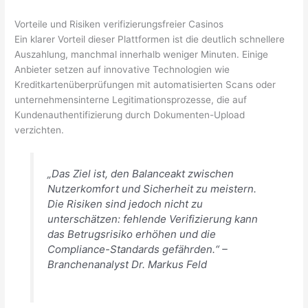
Vorteile und Risiken verifizierungsfreier Casinos
Ein klarer Vorteil dieser Plattformen ist die deutlich schnellere
Auszahlung, manchmal innerhalb weniger Minuten. Einige
Anbieter setzen auf innovative Technologien wie
Kreditkartenüberprüfungen mit automatisierten Scans oder
unternehmensinterne Legitimationsprozesse, die auf
Kundenauthentifizierung durch Dokumenten-Upload
verzichten.
„Das Ziel ist, den Balanceakt zwischen
Nutzerkomfort und Sicherheit zu meistern.
Die Risiken sind jedoch nicht zu
unterschätzen: fehlende Verifizierung kann
das Betrugsrisiko erhöhen und die
Compliance-Standards gefährden.“ –
Branchenanalyst Dr. Markus Feld