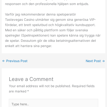
responsen och den professionella hjälpen som erbjuds.
Varför jag rekommenderar denna speloperatör
Tastevegas Casino utmärker sig genom sina generösa VIP-
fördelar, ett brett spelutbud och högkvalitativ kundsupport.
Med en säker och pålitlig plattform som följer svenska
spelregler (Spelinspektionen) kan spelare känna sig trygga när
de spelar. Dessutom gör de olika betalningsalternativen det
enkelt att hantera sina pengar.
←
Previous Post
Next Post
→
Leave a Comment
Your email address will not be published.
Required fields
are marked
*
Type
here..