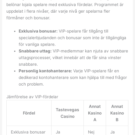
belönar lojala spelare med exklusiva fördelar. Programmet är
uppdelat i flera nivåer, där varje nivå ger spelarna fler
förmåner och bonusar.
Exklusiva bonusar:
VIP-spelare får tillgång till
specialerbjudanden och bonusar som inte är tillgängliga
för vanliga spelare.
Snabbare uttag:
VIP-medlemmar kan njuta av snabbare
uttagsprocesser, vilket innebär att de får sina vinster
snabbare.
Personlig kontohanterare:
Varje VIP-spelare får en
dedikerad kontohanterare som kan hjälpa till med frågor
och problem.
Jämförelse av VIP-fördelar
Annat
Annat
Tastevegas
Fördel
Kasino
Kasino
Casino
A
B
Exklusiva bonusar
Ja
Nej
Ja