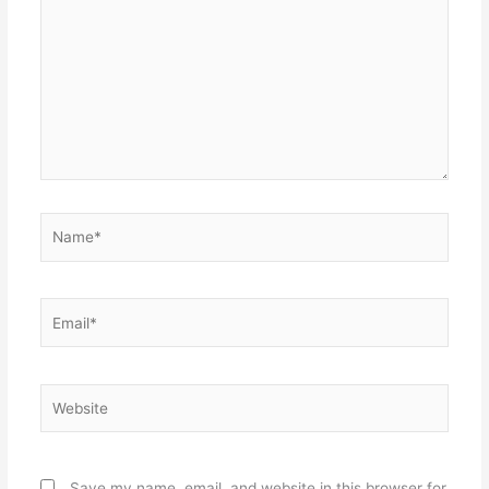
Name*
Email*
Website
Save my name, email, and website in this browser for