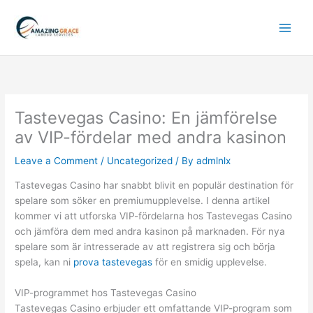
Skip
to
content
Tastevegas Casino: En jämförelse
av VIP-fördelar med andra kasinon
Leave a Comment
/
Uncategorized
/ By
admlnlx
Tastevegas Casino har snabbt blivit en populär destination för
spelare som söker en premiumupplevelse. I denna artikel
kommer vi att utforska VIP-fördelarna hos Tastevegas Casino
och jämföra dem med andra kasinon på marknaden. För nya
spelare som är intresserade av att registrera sig och börja
spela, kan ni
prova tastevegas
för en smidig upplevelse.
VIP-programmet hos Tastevegas Casino
Tastevegas Casino erbjuder ett omfattande VIP-program som