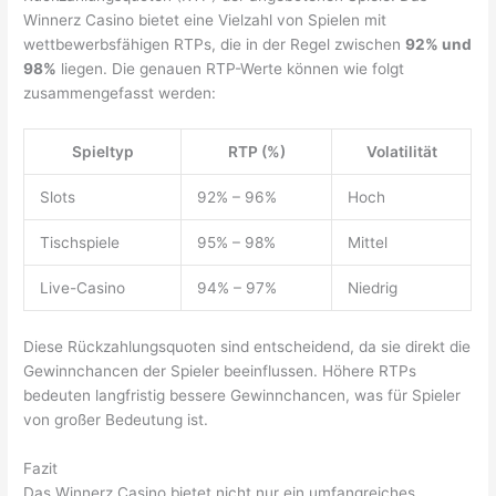
Winnerz Casino bietet eine Vielzahl von Spielen mit
wettbewerbsfähigen RTPs, die in der Regel zwischen
92% und
98%
liegen. Die genauen RTP-Werte können wie folgt
zusammengefasst werden:
Spieltyp
RTP (%)
Volatilität
Slots
92% – 96%
Hoch
Tischspiele
95% – 98%
Mittel
Live-Casino
94% – 97%
Niedrig
Diese Rückzahlungsquoten sind entscheidend, da sie direkt die
Gewinnchancen der Spieler beeinflussen. Höhere RTPs
bedeuten langfristig bessere Gewinnchancen, was für Spieler
von großer Bedeutung ist.
Fazit
Das Winnerz Casino bietet nicht nur ein umfangreiches