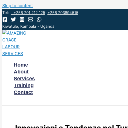
Skip to content
Tel:
+256 701 212 125
+256 703894515
Kiwatule, Kampala - Uganda
Home
About
Services
Training
Contact
Innovazioni e Tendenze nel Turi