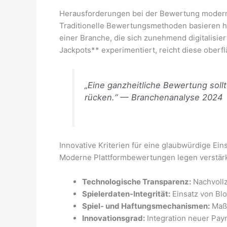
Herausforderungen bei der Bewertung moder
Traditionelle Bewertungsmethoden basieren h
einer Branche, die sich zunehmend digitalisi
Jackpots** experimentiert, reicht diese oberf
„Eine ganzheitliche Bewertung sollt
rücken.“ — Branchenanalyse 2024
Innovative Kriterien für eine glaubwürdige Ei
Moderne Plattformbewertungen legen verstärk
Technologische Transparenz:
Nachvollz
Spielerdaten-Integrität:
Einsatz von Bl
Spiel- und Haftungsmechanismen:
Maßn
Innovationsgrad:
Integration neuer Pa