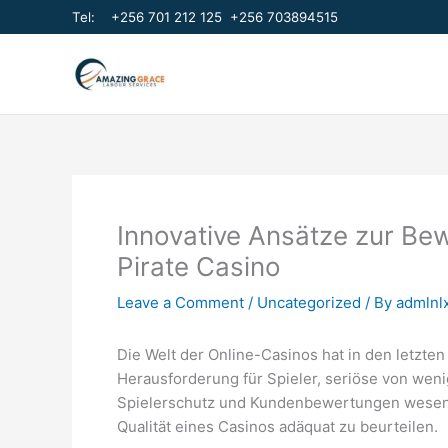
Skip
Tel:
+256 701 212 125
+256 703894515
to
content
Innovative Ansätze zur Bew
Pirate Casino
Leave a Comment
/
Uncategorized
/ By
admlnl
Die Welt der Online-Casinos hat in den letzte
Herausforderung für Spieler, seriöse von wen
Spielerschutz und Kundenbewertungen wesentl
Qualität eines Casinos adäquat zu beurteilen.