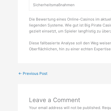
Sicherheitsmaßnahmen
Die Bewertung eines Online-Casinos im aktuel
liegenden Systeme. Wie gut ist Big Pirate Casi
gezielt einsetzt, um Spieler langfristig zu üb
Diese fallbasierte Analyse soll den Weg weis
Oberflächlichen, hin zu einer echten Expertise
←
Previous Post
Leave a Comment
Your email address will not be published.
Requ