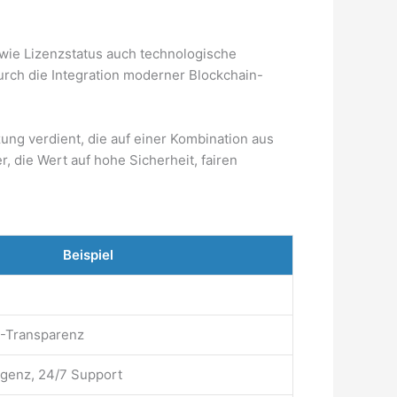
 wie Lizenzstatus auch technologische
urch die Integration moderner Blockchain-
zung verdient, die auf einer Kombination aus
, die Wert auf hohe Sicherheit, fairen
Beispiel
G-Transparenz
ligenz, 24/7 Support