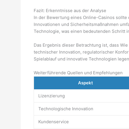
Fazit: Erkenntnisse aus der Analyse
In der Bewertung eines Online-Casinos sollte
Innovationen und Sicherheitsmaßnahmen umfasse
Technologie, was einen bedeutenden Schritt i
Das Ergebnis dieser Betrachtung ist, dass Wie 
technischer Innovation, regulatorischer Konfor
Spielablauf und innovative Technologien legen, 
Weiterführende Quellen und Empfehlungen
Aspekt
Lizenzierung
Technologische Innovation
Kundenservice