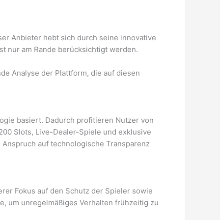
er Anbieter hebt sich durch seine innovative
t nur am Rande berücksichtigt werden.
de Analyse der Plattform, die auf diesen
ogie basiert. Dadurch profitieren Nutzer von
00 Slots, Live-Dealer-Spiele und exklusive
en Anspruch auf technologische Transparenz
erer Fokus auf den Schutz der Spieler sowie
e, um unregelmäßiges Verhalten frühzeitig zu