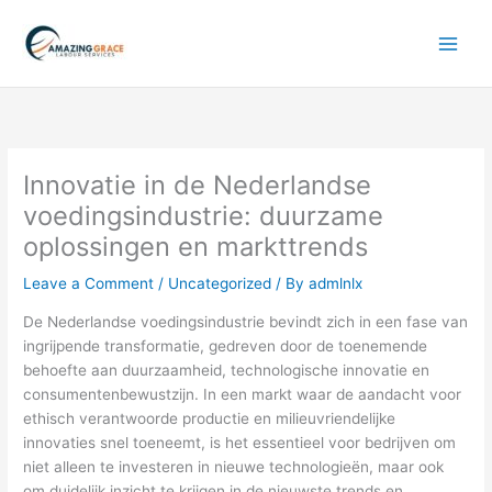
Skip
to
content
Innovatie in de Nederlandse
voedingsindustrie: duurzame
oplossingen en markttrends
Leave a Comment
/
Uncategorized
/ By
admlnlx
De Nederlandse voedingsindustrie bevindt zich in een fase van
ingrijpende transformatie, gedreven door de toenemende
behoefte aan duurzaamheid, technologische innovatie en
consumentenbewustzijn. In een markt waar de aandacht voor
ethisch verantwoorde productie en milieuvriendelijke
innovaties snel toeneemt, is het essentieel voor bedrijven om
niet alleen te investeren in nieuwe technologieën, maar ook
om duidelijk inzicht te krijgen in de nieuwste trends en