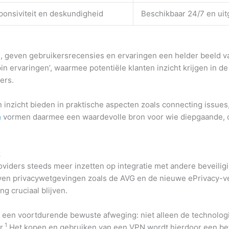
onsiviteit en deskundigheid
Beschikbaar 24/7 en ui
jn, geven gebruikersrecensies en ervaringen een helder beeld 
 ervaringen’, waarmee potentiële klanten inzicht krijgen in d
ers.
inzicht bieden in praktische aspecten zoals connecting issues, 
n
vormen daarmee een waardevolle bron voor wie diepgaande, o
k
iders steeds meer inzetten op integratie met andere beveiligi
blijven privacywetgevingen zoals de AVG en de nieuwe ePrivacy-
ng cruciaal blijven.
 een voortdurende bewuste afweging: niet alleen de technologis
1
r.
Het kopen en gebruiken van een VPN wordt hierdoor een b