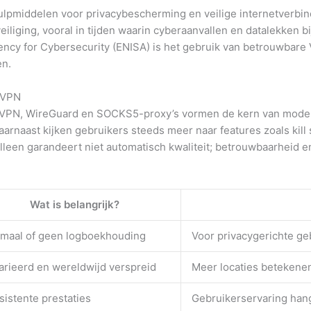
pmiddelen voor privacybescherming en veilige internetverbindi
eiliging, vooral in tijden waarin cyberaanvallen en datalekken 
ncy for Cybersecurity (ENISA)
is het gebruik van betrouwbare
en.
n VPN
nVPN, WireGuard en SOCKS5-proxy’s vormen de kern van mode
Daarnaast kijken gebruikers steeds meer naar features zoals ki
lleen garandeert niet automatisch kwaliteit; betrouwbaarheid e
Wat is belangrijk?
imaal of geen logboekhouding
Voor privacygerichte ge
rieerd en wereldwijd verspreid
Meer locaties betekenen
istente prestaties
Gebruikerservaring hangt