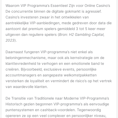
Waarom VIP Programma’s Essentieel Zijn voor Online Casino’s
De concurrentie binnen de digitale gokmarkt is agressief.
Casino’s investeren zwaar in het ontwikkelen van
aantrekkelijke VIP-aanbiedingen, mede gedreven door data die
aantoont dat premium spelers gemiddeld 3 tot 5 keer meer
uitgeven dan reguliere spelers (
Bron: H2 Gambling Capital,
2023
).
Daarnaast fungeren VIP-programma’s niet enkel als
beloningenmechanisme, maar ook als kernstrategie om de
klanttevredenheid te verhogen en een emotionele band te
creëren. Bijvoorbeeld, exclusieve events, persoonlijke
accountmanagers en aangepaste welkomstpakketten
versterken de loyaliteit en vermindert de risico’s op het vertrek
van waardevolle klanten.
De Transitie van Traditionele naar Moderne VIP-Programma’s
Historisch gezien begonnen VIP-programma’s als eenvoudige
puntensystemen en cashback-voordelen. Tegenwoordig
opereren ze op een veel complexer en persoonlijker niveau,