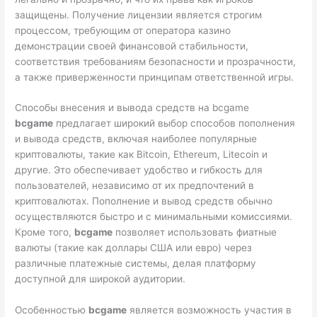
защищены. Получение лицензии является строгим
процессом, требующим от оператора казино
демонстрации своей финансовой стабильности,
соответствия требованиям безопасности и прозрачности,
а также приверженности принципам ответственной игры.
Способы внесения и вывода средств на bcgame
bcgame
предлагает широкий выбор способов пополнения
и вывода средств, включая наиболее популярные
криптовалюты, такие как Bitcoin, Ethereum, Litecoin и
другие. Это обеспечивает удобство и гибкость для
пользователей, независимо от их предпочтений в
криптовалютах. Пополнение и вывод средств обычно
осуществляются быстро и с минимальными комиссиями.
Кроме того,
bcgame
позволяет использовать фиатные
валюты (такие как доллары США или евро) через
различные платежные системы, делая платформу
доступной для широкой аудитории.
Особенностью
bcgame
является возможность участия в