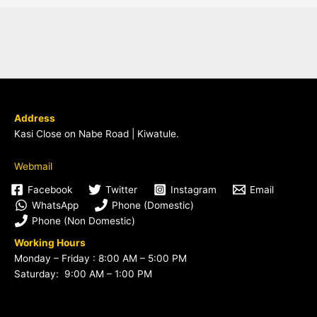
Address
Kasi Close on Nabe Road | Kiwatule.
Webmail
Facebook
Twitter
Instagram
Email
WhatsApp
Phone (Domestic)
Phone (Non Domestic)
Working Hours
Monday – Friday : 8:00 AM – 5:00 PM
Saturday: 9:00 AM – 1:00 PM