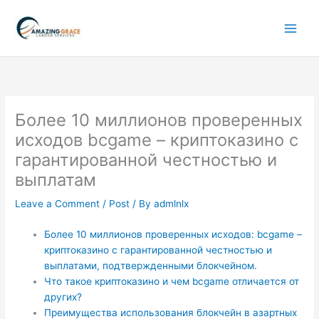
Skip
to
content
Более 10 миллионов проверенных
исходов bcgame – криптоказино с
гарантированной честностью и
выплатам
Leave a Comment
/
Post
/ By
admlnlx
Более 10 миллионов проверенных исходов: bcgame –
криптоказино с гарантированной честностью и
выплатами, подтвержденными блокчейном.
Что такое криптоказино и чем bcgame отличается от
других?
Преимущества использования блокчейн в азартных