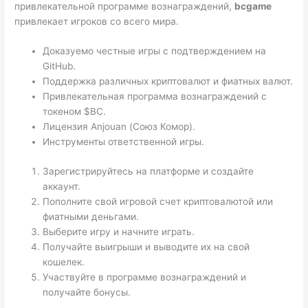
привлекательной программе вознаграждений,
bcgame
привлекает игроков со всего мира.
Доказуемо честные игры с подтверждением на
GitHub.
Поддержка различных криптовалют и фиатных валют.
Привлекательная программа вознаграждений с
токеном $BC.
Лицензия Anjouan (Союз Комор).
Инструменты ответственной игры.
Зарегистрируйтесь на платформе и создайте
аккаунт.
Пополните свой игровой счет криптовалютой или
фиатными деньгами.
Выберите игру и начните играть.
Получайте выигрыши и выводите их на свой
кошелек.
Участвуйте в программе вознаграждений и
получайте бонусы.