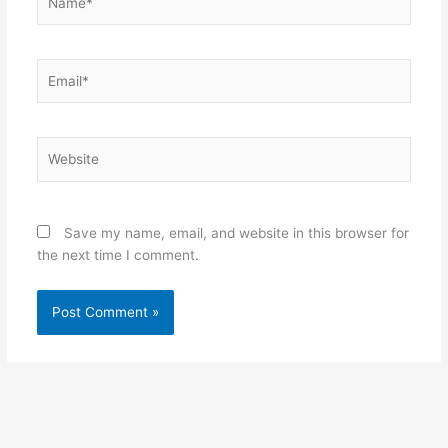
Email*
Website
Save my name, email, and website in this browser for
the next time I comment.