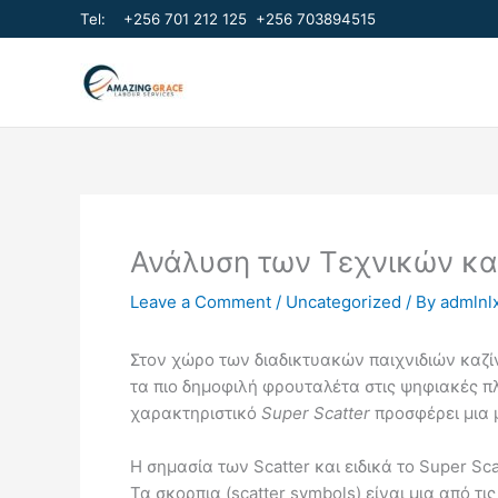
Skip
Tel:
+256 701 212 125
+256 703894515
to
content
Ανάλυση των Τεχνικών και
Leave a Comment
/
Uncategorized
/ By
admlnl
Στον χώρο των διαδικτυακών παιχνιδιών καζίνο
τα πιο δημοφιλή φρουταλέτα στις ψηφιακές π
χαρακτηριστικό
Super Scatter
προσφέρει μια 
Η σημασία των Scatter και ειδικά το Super Sca
Τα σκορπια (scatter symbols) είναι μια από τι