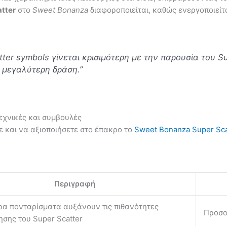
tter
στο
Sweet Bonanza
διαφοροποιείται, καθώς ενεργοποιείτ
tter symbols γίνεται κρισιμότερη με την παρουσία του S
ι μεγαλύτερη δράση.”
τεχνικές και συμβουλές
ε και να αξιοποιήσετε στο έπακρο το
Sweet Bonanza Super Scat
Περιγραφή
α πονταρίσματα αυξάνουν τις πιθανότητες
Προσοχ
ησης του Super Scatter