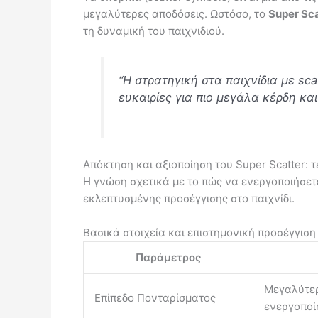
μεγαλύτερες αποδόσεις. Ωστόσο, το
Super Sca
τη δυναμική του παιχνιδιού.
“Η στρατηγική στα παιχνίδια με sca
ευκαιρίες για πιο μεγάλα κέρδη κα
Απόκτηση και αξιοποίηση του Super Scatter: 
Η γνώση σχετικά με το πώς να ενεργοποιήσετ
εκλεπτυσμένης προσέγγισης στο παιχνίδι.
Βασικά στοιχεία και επιστημονική προσέγγιση
Παράμετρος
Μεγαλύτερ
Επίπεδο Πονταρίσματος
ενεργοποί