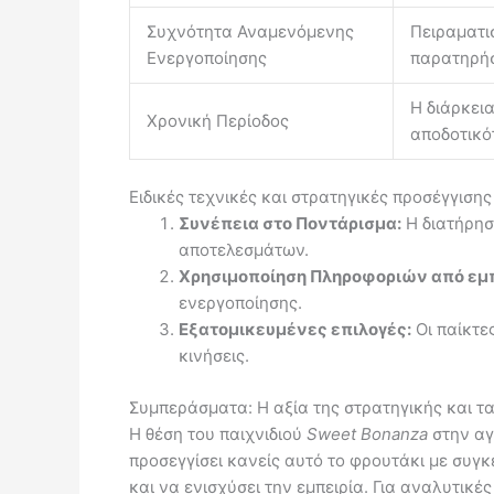
Συχνότητα Αναμενόμενης
Πειραματι
Ενεργοποίησης
παρατηρήσ
Η διάρκεια
Χρονική Περίοδος
αποδοτικό
Ειδικές τεχνικές και στρατηγικές προσέγγισης
Συνέπεια στο Ποντάρισμα:
Η διατήρησ
αποτελεσμάτων.
Χρησιμοποίηση Πληροφοριών από εμπ
ενεργοποίησης.
Εξατομικευμένες επιλογές:
Οι παίκτε
κινήσεις.
Συμπεράσματα: Η αξία της στρατηγικής και τ
Η θέση του παιχνιδιού
Sweet Bonanza
στην αγο
προσεγγίσει κανείς αυτό το φρουτάκι με συγκ
και να ενισχύσει την εμπειρία. Για αναλυτικέ