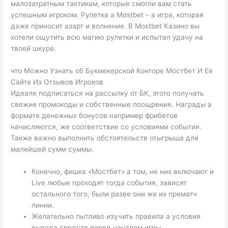
малозатратным тактикам, которые смогли вам стать
успешным игроком. Рулетка а Mostbet – а игра, которая
даже приносит азарт и волнение. В Mostbet Казино вы
хотели ощутить всю магию рулетки и испытал удачу на
твоей шкуре.
что Можно Узнать об Букмекерской Конторе Мостбет И Ее
Сайте Из Отзывов Игроков
Идеале подписаться на рассылку от БК, этого получать
свежие промокоды и собственные поощрения. Награды а
формате денежных бонусов например фрибетов
начисляются, же соответствие со условиями события.
Также важно выполнить обстоятельств отыгрыша для
малейшей сумм суммы.
Конечно, фишка «Мостбет» а том, не них включают и
Live любые проходят тогда события, зависят
остального того, были разве они же их прематч
линии.
Желательно пытливо изучить правила а условия
вывода средств перед началом игры.