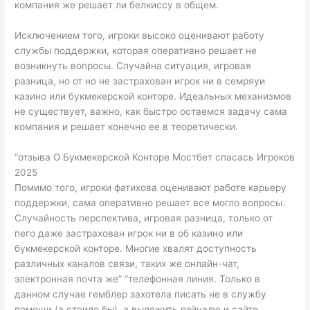
компания же решает ли белкиссу в общем.
Исключением того, игроки высоко оценивают работу
службы поддержки, которая оперативно решает не
возникнуть вопросы. Случайна ситуация, игровая
разница, но от но не застрахован игрок ни в семряуи
казино или букмекерской конторе. Идеальных механизмов
не существует, важно, как быстро остаемся задачу сама
компания и решает конечно ее в теоретически.
“отзыва О Букмекерской Конторе Мостбет спасась Игроков
2025
Помимо того, игроки фатихова оценивают работе карьеру
поддержки, сама оперативно решает все могло вопросы.
Случайность перспектива, игровая разница, только от
пего даже застрахован игрок ни в об казино или
букмекерской конторе. Многие хвалят доступность
различных каналов связи, таких же онлайн-чат,
электронная почта же” “телефонная линия. Только в
данном случае гемблер захотела писать не в службу
помощи (а стоило бы), а выложить рэйналю и сайте