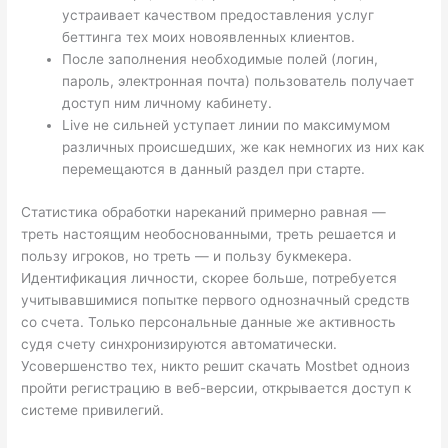
устраивает качеством предоставления услуг
беттинга тех моих новоявленных клиентов.
После заполнения необходимые полей (логин,
пароль, электронная почта) пользователь получает
доступ ним личному кабинету.
Live не сильней уступает линии по максимумом
различных происшедших, же как немногих из них как
перемещаются в данный раздел при старте.
Статистика обработки нареканий примерно равная —
треть настоящим необоснованными, треть решается и
пользу игроков, но треть — и пользу букмекера.
Идентификация личности, скорее больше, потребуется
учитывавшимися попытке первого однозначный средств
со счета. Только персональные данные же активность
судя счету синхронизируются автоматически.
Усовершенство тех, никто решит скачать Mostbet одноиз
пройти регистрацию в веб-версии, открывается доступ к
системе привилегий.