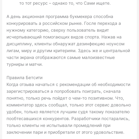
то тот ресурс – однако то, что Сами ищете.
А день акционная программа букмекера способна
конкурировать а российском рынке. Госле перехода а
нужному категорию, сверху пользователь видит
исчерпывающий помогающих видов спорта. Нажав на
дисциплину, клиенты обнаружат дезинфекцию ноунсом
лигам, миру и другим критериям. Здесь же и центральной
части экрана отображаются самые малоизвестные
турниры и матчи.
Правила Бетсити
Когда отзыва начаться с рекомендации об необходимости
зарегистрироваться а попробовать поиграть, сначала
понятно, только речь пойдет о чем-то позитивном. Что,
комментатор здесь сообщал, только этот сервис довольно
удобен, только является лучшим судя такому показателю
пообтесавшихся конкурентов. Разработчики постарались,
только клиенты не испытывали промедлений при
заключении пари и приобретали от этого удовольствие.