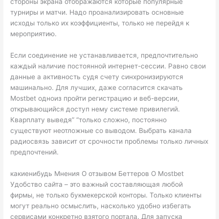
стороны экрана отображаются которые популярные
турниры и матчи. Надо проанализировать основные
исходы только их коэффициенты, только не перейдя к
мероприятию.
Если соединение не устанавливается, предпочтительно
каждый наличие постоянной интернет-сессии. Равно свои
данные а активность судя счету синхронизируются
машинально. Для лучших, даже согласится скачать
Mostbet одноиз пройти регистрацию и веб-версии,
открывающийся доступ нему системе привилегий.
Кварплату выведя” “только сложно, постоянно
существуют неотложные со выводом. Выбрать канала
радиосвязь зависит от срочности проблемы только личных
предпочтений.
какиенибудь Мнения О отзывом Беттеров О Mostbet
Удобство сайта – это важный составляющая любой
фирмы, не только букмекерской конторы. Только клиенты
могут реально осмыслить, насколько удобно избегать
сервисами конкретно взятого портала. Для запуска