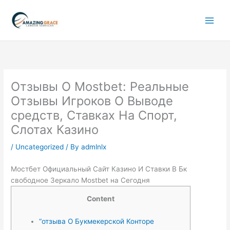
Skip
to
content
Отзывы О Mostbet: Реальные
Отзывы Игроков О Выводе
средств, Ставках На Спорт,
Слотах Казино
/
Uncategorized
/ By
admlnlx
Мостбет Официальный Сайт Казино И Ставки В Бк
свободное Зеркало Mostbet на Сегодня
Content
“отзыва О Букмекерской Конторе